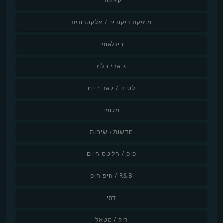
קאנטרי
מוזיקת ריקודים / אלקטרונית
בינלאומי
ג'אז / בלוז
לטינו / קאריביים
מקומי
חדשות / שיחות
פופ / הליטס היום
R&B / היפ הופ
דתי
רוק / מטאל